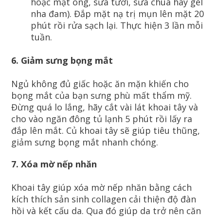
hoặc mật ong, sữa tươi, sữa chua hay gel
nha đam). Đắp mặt nạ trị mụn lên mặt 20
phút rồi rửa sạch lại. Thực hiện 3 lần mỗi
tuần.
6. Giảm sưng bọng mắt
Ngủ không đủ giấc hoặc ăn mặn khiến cho
bọng mắt của bạn sưng phù mất thẩm mỹ.
Đừng quá lo lắng, hãy cắt vài lát khoai tây và
cho vào ngăn đông tủ lạnh 5 phút rồi lấy ra
đắp lên mắt. Củ khoai tây sẽ giúp tiêu thũng,
giảm sưng bọng mắt nhanh chóng.
7. Xóa mờ nếp nhăn
Khoai tây giúp xóa mờ nếp nhăn bằng cách
kích thích sản sinh collagen cải thiện độ đàn
hồi và kết cấu da. Qua đó giúp da trở nên căn