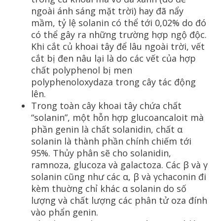
ngoài ánh sáng mặt trời) hay đã nẩy
mầm, tỷ lệ solanin có thể tới 0,02% do đó
có thể gây ra những trường hợp ngộ độc.
Khi cắt củ khoai tây để lâu ngoài trời, vết
cắt bị đen nâu lại là do các vết của hợp
chất polyphenol bị men
polyphenoloxydaza trong cây tác động
lên.
Trong toàn cây khoai tây chứa chất
“solanin”, một hỗn hợp glucoancaloit mà
phần genin là chất solanidin, chất α
solanin là thành phần chính chiếm tới
95%. Thủy phân sẽ cho solanidin,
ramnoza, glucoza và galactoza. Các β và γ
solanin cũng như các α, β và γchaconin đi
kèm thuờng chỉ khác α solanin do số
lượng và chất lượng các phân tử oza đính
vào phẩn genin.