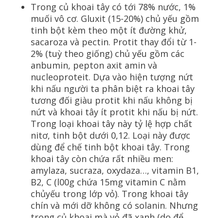
Trong củ khoai tây có tới 78% nước, 1%
muối vô cơ. Gluxit (15-20%) chủ yếu gồm
tinh bột kèm theo một ít đường khử,
sacaroza và pectin. Protit thay đổi từ 1-
2% (tuỳ theo giống) chủ yếu gồm các
anbumin, pepton axit amin và
nucleoproteit. Dựa vào hiện tượng nứt
khi nấu người ta phân biệt ra khoai tây
tương đối giàu protit khi nấu không bị
nứt và khoai tây ít protit khi nấu bị nứt.
Trong loại khoai tây này tỷ lệ hợp chất
nitơ, tinh bột dưới 0,12. Loại này được
dùng để chế tinh bột khoai tây. Trong
khoai tây còn chứa rất nhiều men:
amylaza, sucraza, oxydaza…, vitamin B1,
B2, C (l00g chứa 15mg vitamin C nằm
chủyếu trong lớp vỏ). Trong khoai tây
chín và mới dỡ không có solanin. Nhưng
trong củ khoai mà vỏ đã xanh (do để