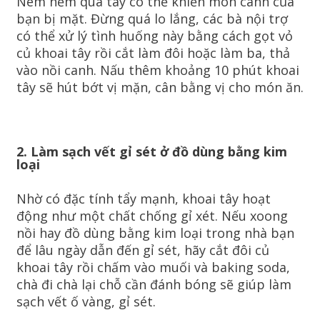
Nêm nếm quá tay có thể khiến món canh của
bạn bị mặt. Đừng quá lo lắng, các bà nội trợ
có thể xử lý tình huống này bằng cách gọt vỏ
củ khoai tây rồi cắt làm đôi hoặc làm ba, thả
vào nồi canh. Nấu thêm khoảng 10 phút khoai
tây sẽ hút bớt vị mặn, cân bằng vị cho món ăn.
2. Làm sạch vết gỉ sét ở đồ dùng bằng kim
loại
Nhờ có đặc tính tẩy mạnh, khoai tây hoạt
động như một chất chống gỉ xét. Nếu xoong
nồi hay đồ dùng bằng kim loại trong nhà bạn
để lâu ngày dẫn đến gỉ sét, hãy cắt đôi củ
khoai tây rồi chấm vào muối và baking soda,
chà đi chà lại chỗ cần đánh bóng sẽ giúp làm
sạch vết ố vàng, gỉ sét.