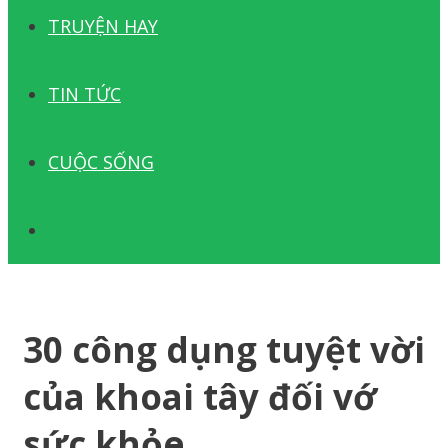
TRUYỆN HAY
TIN TỨC
CUỘC SỐNG
TÌM
KIẾM
30 công dụng tuyệt vời
của khoai tây đối vớ
sức khỏe