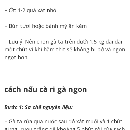
– Ớt: 1-2 quả xắt nhỏ
– Bún tươi hoặc bánh mỳ ăn kèm
– Lưu ý: Nên chọn gà ta trên dưới 1,5 kg dai dai
một chút vì khi hầm thịt sẽ không bị bở và ngon
ngọt hơn.
cách nấu cà ri gà ngon
Bước 1: Sơ chế nguyên liệu:
– Gà ta rửa qua nước sau đó xát muối và 1 chút
gừng, rượu trắng đề khoảng 5 phút rồi rửa sạch