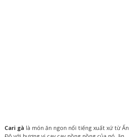
Cari gà
là món ăn ngon nổi tiếng xuất xứ từ Ấn
Độ với hương vị cay cay nồng nồng của nó, ăn