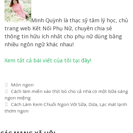
Minh Quỳnh là thạc sỹ tâm lý học, chủ
trang web Kết Nối Phụ Nữ, chuyên chia sẻ
thông tin hữu ích nhất cho phụ nữ dùng bằng
nhiều ngôn ngữ khác nhau!
Xem tất cả bài viết của tôi tại đây!
Danh
Món ngon
Điều
mục
Cách làm miến xào thịt bò cho cả nhà có một bữa sáng
hướng
ngon miệng
bài
Cách Làm Kem Chuối Ngon Với Sữa, Dừa, Lạc mát lạnh
viết
thơm ngon