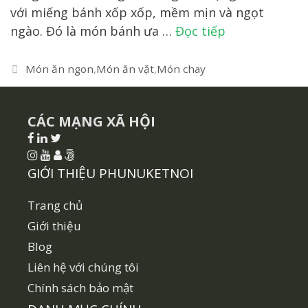
với miếng bánh xốp xốp, mềm mịn và ngọt
cách
ngào. Đó là món bánh ưa …
Đọc tiếp
làm
bánh
Danh
Món ăn ngon
,
Món ăn vặt
,
Món chay
mục
bông
lan
CÁC MẠNG XÃ HỘI
thơm
ngon
đơn
GIỚI THIỆU PHUNUKETNOI
giản
tại
Trang chủ
nhà
Giới thiệu
Blog
Liên hệ với chúng tôi
Chính sách bảo mật