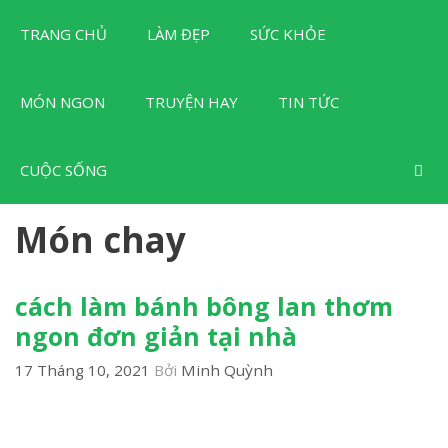
Chuyển
TRANG CHỦ
LÀM ĐẸP
SỨC KHỎE
đến
nội
dung
MÓN NGON
TRUYỆN HAY
TIN TỨC
CUỘC SỐNG
Món chay
cách làm bánh bông lan thơm
ngon đơn giản tại nhà
17 Tháng 10, 2021
Bởi
Minh Quỳnh