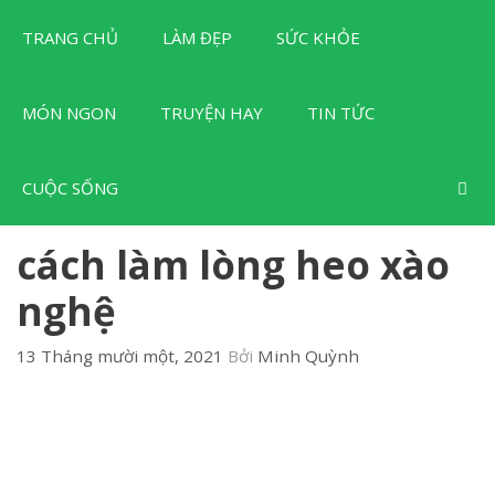
Chuyển
TRANG CHỦ
LÀM ĐẸP
SỨC KHỎE
đến
nội
dung
MÓN NGON
TRUYỆN HAY
TIN TỨC
CUỘC SỐNG
cách làm lòng heo xào
nghệ
13 Tháng mười một, 2021
Bởi
Minh Quỳnh