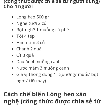
(công thức được chia sẻ từ người dùng)
Cho 4 người
Lòng heo 500 gr
Nghệ tươi 2 củ
Bột nghệ 1 muỗng cà phê
Tỏi 4 tép
Hành tím 3 củ
Chanh 2 quả
Ớt 3 quả
Dầu ăn 4 muỗng canh
Nước mắm 3 muỗng canh
Gia vị thông dụng 1 ít(đường/ muối/ bột
ngọt/ tiêu xay)
Cách chế biến Lòng heo xào
nghệ (công thức được chia sẻ từ