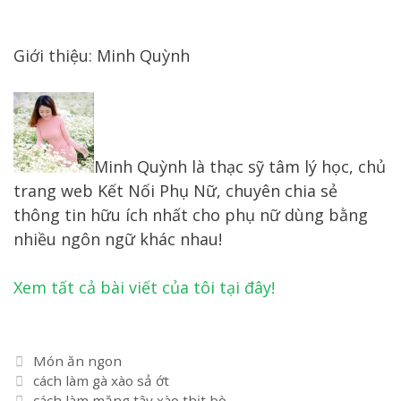
Giới thiệu: Minh Quỳnh
Minh Quỳnh là thạc sỹ tâm lý học, chủ
trang web Kết Nối Phụ Nữ, chuyên chia sẻ
thông tin hữu ích nhất cho phụ nữ dùng bằng
nhiều ngôn ngữ khác nhau!
Xem tất cả bài viết của tôi tại đây!
Danh
Món ăn ngon
Điều
mục
cách làm gà xào sả ớt
hướng
cách làm măng tây xào thịt bò