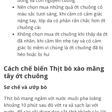
bóng và còn nguyên cuống.
Nên chọn mua những quả ớt chuông có
màu sắc tươi sáng, khi cầm có cảm giác
nặng tay, lớp da có phần rắn chắc hơn ớt
chuông cái.
Không chọn mua ớt chuông khi thấy da ớt
đã nhăn, khi cầm lên nhẹ tay và có cảm
giác bị mềm vì chúng là ớt chuông đã bị
héo hoặc bị hư.
Cách chế biến Thịt bò xào măng
tây ớt chuông
Sơ chế và ướp bò
Thịt bò mang ngâm với nước muối pha loãng
khoảng 10 phút sau đó vớt ra xả sạch lại với
nước, để ráo rồi dùng dao cắt thịt thành các lát