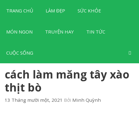
Chuyển
TRANG CHỦ
LÀM ĐẸP
SỨC KHỎE
đến
nội
dung
MÓN NGON
TRUYỆN HAY
TIN TỨC
CUỘC SỐNG
cách làm măng tây xào
thịt bò
13 Tháng mười một, 2021
Bởi
Minh Quỳnh