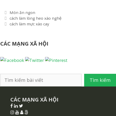
Danh
Món ăn ngon
Điều
mục
cách làm lòng heo xào nghệ
hướng
cách làm mực xào cay
bài
viết
CÁC MẠNG XÃ HỘI
Tìm
Tìm kiếm
kiếm
CÁC MẠNG XÃ HỘI