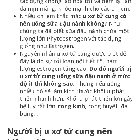
tác dụng chống lão hóa tốt và đem lại làn
da mịn màng, khỏe mạnh cho các chị em.
Nhiều chị em thắc mắc
u xơ tử cung có
nên uống sữa đậu nành không
? Như
chúng ta đã biết sữa đậu nành chứa một
lượng lớn Phytoestrogen với tác dụng
giống như Estrogen.
Nguyên nhân u xơ tử cung được biết đến
đấy là do sự rối loạn nội tiết tố, hàm
lượng estrogen tăng cao.
Do đó người bị
u xơ tử cung uống sữa đậu nành ở mức
độ ít thì không sao
, nhưng nếu uống
nhiều nó sẽ làm kích thước khối u phát
triển nhanh hơn. Khối u phát triển lớn gây
hệ lụy rất lớn:
rong kinh
, rong huyết, đau
bụng…
Người bị u xơ tử cung nên