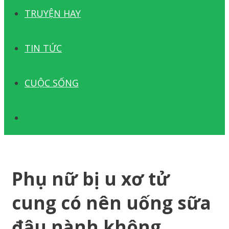
TRUYỆN HAY
TIN TỨC
CUỘC SỐNG
TÌM
KIẾM
Phụ nữ bị u xơ tử
cung có nên uống sữa
đậu nành không