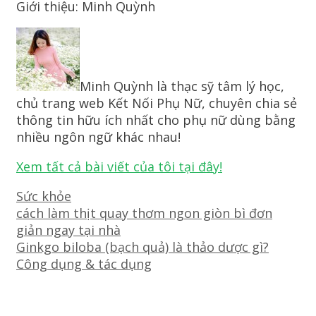
Giới thiệu: Minh Quỳnh
Minh Quỳnh là thạc sỹ tâm lý học,
chủ trang web Kết Nối Phụ Nữ, chuyên chia sẻ
thông tin hữu ích nhất cho phụ nữ dùng bằng
nhiều ngôn ngữ khác nhau!
Xem tất cả bài viết của tôi tại đây!
Danh
Sức khỏe
mục
Điều
cách làm thịt quay thơm ngon giòn bì đơn
hướng
giản ngay tại nhà
bài
Ginkgo biloba (bạch quả) là thảo dược gì?
viết
Công dụng & tác dụng