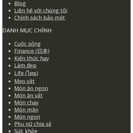
Blog
Liên hệ với chúng tôi
Chính sách bảo mật
DANH MỤC CHÍNH
Cuộc sống
Finance (日本)
Kiến thức hay
Làm đẹp
Life (ไทย)
Mẹo vặt
Món ăn ngon
Món ăn vặt
Món chay
Món mặn
Món ngon
Phụ nữ chia sẻ
Sức khỏe