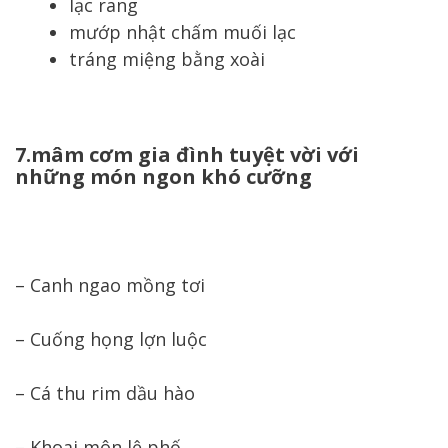
lạc rang
mướp nhật chấm muối lạc
tráng miệng bằng xoài
7.mâm cơm gia đình tuyệt vời với
những món ngon khó cưỡng
– Canh ngao mồng tơi
– Cuống họng lợn luộc
– Cá thu rim dầu hào
– Khoai môn lệ phố