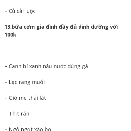
– Củ cải luộc
13.bữa cơm gia đình đầy đủ dinh dưỡng với
100k
– Canh bí xanh nấu nước dùng gà
– Lạc rang muối
– Giò me thái lát
– Thịt rán
– Ngô ngọt xào bơ