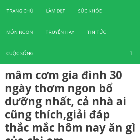
Chuyển
TRANG CHỦ
LÀM ĐẸP
SỨC KHỎE
đến
nội
dung
MÓN NGON
TRUYỆN HAY
TIN TỨC
CUỘC SỐNG
mâm cơm gia đình 30
ngày thơm ngon bổ
dưỡng nhất, cả nhà ai
cũng thích,giải đáp
thắc mắc hôm nay ăn gì