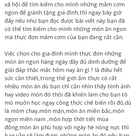
xã hội để tìm kiếm cho mình những mâm cơm
ngon để giành tặng gia đình,thì ngay bây giờ
đây nếu như bạn đọc được bài viết này bạn đã
có thể tìm kiếm cho mình những món ăn ngon
mà thực đơn mâm cơm của bạn đang rất cần.
Việc chọn cho gia đình mình thực đơn những
món ăn ngon hàng ngày đầy đủ dinh dưỡng để
giải đáp thắc mắc hôm nay ăn gì ? là điều hết
sức cần thiết,trong thế giới ẩm thực có rất
nhiều món ăn dù bạn chỉ cần nhìn thấy hình ảnh
hay video món đó thôi đã khiến làm cho bạn tò
mò muốn học ngay công thức chế biến rồi đó,dù
là móm chay,món mặn,món ăn miền bắc,món
ngon miền nam ,món hợp thời tiết mùa
đông,món ăn phù hợp với ngày hè nóng nực thì
bạn vẫn sẽ làm được những món ăn đó nếu bạn