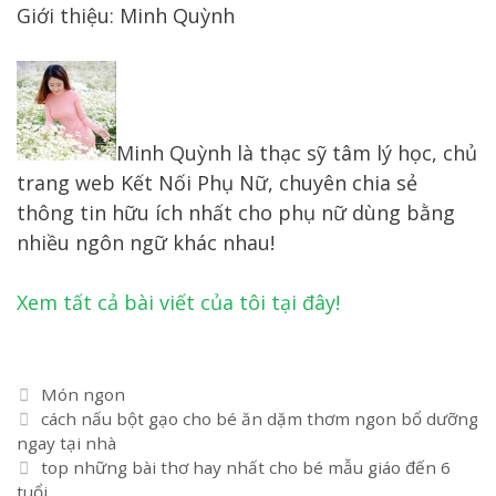
Giới thiệu: Minh Quỳnh
Minh Quỳnh là thạc sỹ tâm lý học, chủ
trang web Kết Nối Phụ Nữ, chuyên chia sẻ
thông tin hữu ích nhất cho phụ nữ dùng bằng
nhiều ngôn ngữ khác nhau!
Xem tất cả bài viết của tôi tại đây!
Danh
Món ngon
Điều
mục
cách nấu bột gạo cho bé ăn dặm thơm ngon bổ dưỡng
hướng
ngay tại nhà
bài
top những bài thơ hay nhất cho bé mẫu giáo đến 6
viết
tuổi