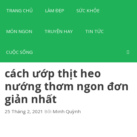
Chuyển
TRANG CHỦ
LÀM ĐẸP
SỨC KHỎE
đến
nội
dung
MÓN NGON
TRUYỆN HAY
TIN TỨC
CUỘC SỐNG
cách ướp thịt heo
nướng thơm ngon đơn
giản nhất
25 Tháng 2, 2021
Bởi
Minh Quỳnh