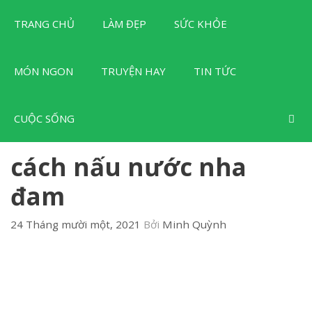
Chuyển
TRANG CHỦ
LÀM ĐẸP
SỨC KHỎE
đến
nội
dung
MÓN NGON
TRUYỆN HAY
TIN TỨC
CUỘC SỐNG
cách nấu nước nha
đam
24 Tháng mười một, 2021
Bởi
Minh Quỳnh