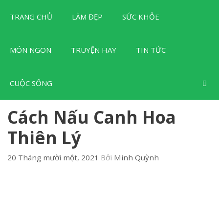
Chuyển
TRANG CHỦ
LÀM ĐẸP
SỨC KHỎE
đến
nội
dung
MÓN NGON
TRUYỆN HAY
TIN TỨC
CUỘC SỐNG
Cách Nấu Canh Hoa
Thiên Lý
20 Tháng mười một, 2021
Bởi
Minh Quỳnh