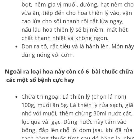
bọt, nêm gia vị muối, đường, hạt nêm cho
vừa ăn, tiếp đến cho hoa thiên lý vào, vặn
cao lửa cho sôi nhanh rồi tắt lửa ngay,
nấu lâu hoa thiên lý sẽ bị mềm, mất hết
chất thanh nhiệt và không ngon.
Dọn ra tô, rắc tiêu và lá hành lên. Món này
dùng nóng với cơm.
Ngoài ra loại hoa này còn có 6 bài thuốc chữa
các một số bệnh cực hay
Chữa trĩ ngoại: Lá thiên lý (chọn lá non)
100g, muối ăn 5g. Lá thiên lý rửa sạch, giã
nhỏ với muối, thêm chừng 30ml nước cất,
lọc qua vải gạc. Dùng nước này tẩm vào
bông, đắp lên chỗ lòi dom (sau khi đã rửa
sạch bằng thuốc tím); sau đó băng lại như