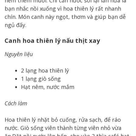
nêm thêm muối. Chỉ cần nước sôi lại lần nữa là
bạn nhắc nồi xuống vì hoa thiên lý rất nhanh
chín. Món canh này ngọt, thơm và giúp bạn dễ
ngủ đấy.
Canh hoa thiên lý nấu thịt xay
Nguyên liệu
2 lạng hoa thiên lý
1 lạng giò sống
Hạt nêm, nước mắm
Cách làm
Hoa thiên lý nhặt bỏ cuống, rửa sạch, để ráo
nước. Giò sống viên thành từng viên nhỏ vừa
ăn.Đặt nồi nước lên bếp, cho vào 2 thìa café hạt