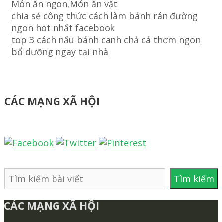
Danh
Món ăn ngon
,
Món ăn vặt
mục
Điều
chia sẻ công thức cách làm bánh rán đường
hướng
ngon hot nhất facebook
bài
top 3 cách nấu bánh canh chả cá thơm ngon
viết
bổ dưỡng ngay tại nhà
CÁC MẠNG XÃ HỘI
Tìm
Tìm kiếm
kiếm
CÁC MẠNG XÃ HỘI