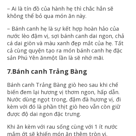
– Ai là tín đồ của hành hẹ thì chắc hẳn sẽ
không thể bỏ qua món ăn này.
– Bánh canh hẹ là sự kết hợp hoàn hảo của
nước lèo đậm vị, sợi bánh canh dai ngon, chả
cá dai giòn và màu xanh đẹp mắt của hẹ. Tất
cả cùng quyện tạo ra món bánh canh hẹ đặc
sản Phú Yên ănmột lần là sẽ nhớ mãi.
7.Bánh canh Trảng Bàng
Bánh canh Trảng Bàng giò heo sau khi chế
biến đem lại hương vị thơm ngon, hấp dẫn.
Nước dùng ngọt trong, đậm đà hương vị, đi
kèm với đó là phần thịt giò heo vẫn còn giữ
được độ dai ngon đặc trưng.
Khi ăn kèm với rau sống cùng với 1 ít nước
mắm ớt sẽ khiến món ăn thêm tròn vị.