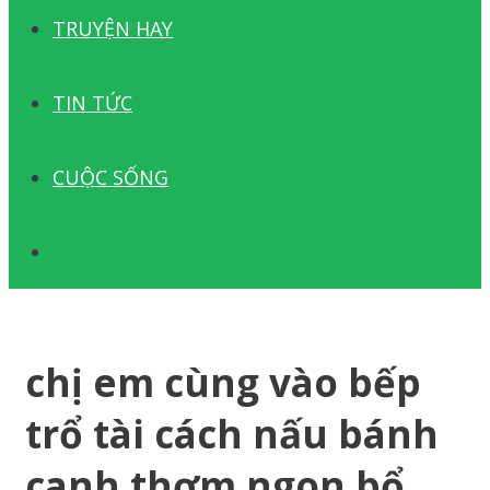
TRUYỆN HAY
TIN TỨC
CUỘC SỐNG
TÌM
KIẾM
chị em cùng vào bếp
trổ tài cách nấu bánh
canh thơm ngon bổ