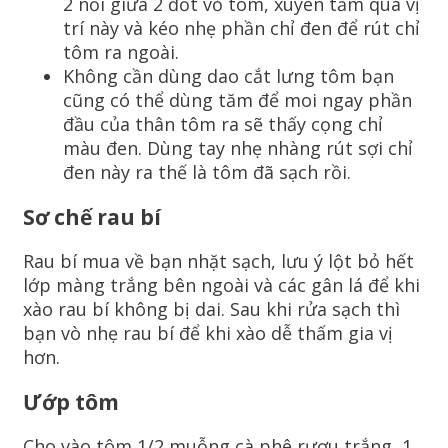
2 nối giữa 2 đốt vỏ tôm, xuyên tăm qua vị
trí này và kéo nhẹ phần chỉ đen để rút chỉ
tôm ra ngoài.
Không cần dùng dao cắt lưng tôm bạn
cũng có thể dùng tăm để moi ngay phần
đầu của thân tôm ra sẽ thấy cọng chỉ
màu đen. Dùng tay nhẹ nhàng rút sợi chỉ
đen này ra thế là tôm đã sạch rồi.
Sơ chế rau bí
Rau bí mua về bạn nhặt sạch, lưu ý lột bỏ hết
lớp màng trắng bên ngoài và các gân lá để khi
xào rau bí không bị dai. Sau khi rửa sạch thì
bạn vò nhẹ rau bí để khi xào dễ thấm gia vị
hơn.
Ướp tôm
Cho vào tôm 1/2 muỗng cà phê rượu trắng, 1