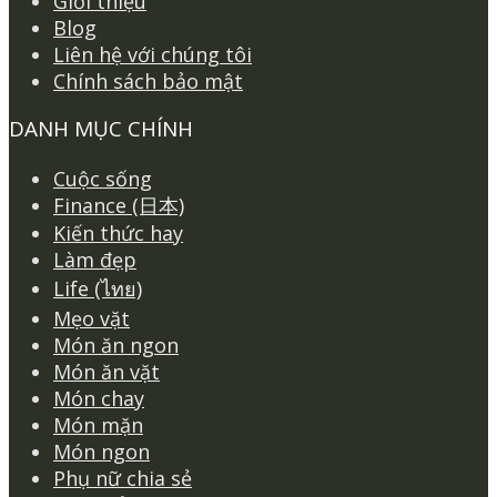
Giới thiệu
Blog
Liên hệ với chúng tôi
Chính sách bảo mật
DANH MỤC CHÍNH
Cuộc sống
Finance (日本)
Kiến thức hay
Làm đẹp
Life (ไทย)
Mẹo vặt
Món ăn ngon
Món ăn vặt
Món chay
Món mặn
Món ngon
Phụ nữ chia sẻ