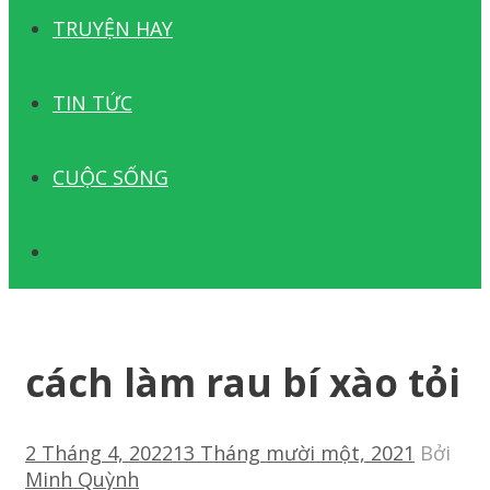
TRUYỆN HAY
TIN TỨC
CUỘC SỐNG
TÌM
KIẾM
cách làm rau bí xào tỏi
2 Tháng 4, 2022
13 Tháng mười một, 2021
Bởi
Minh Quỳnh