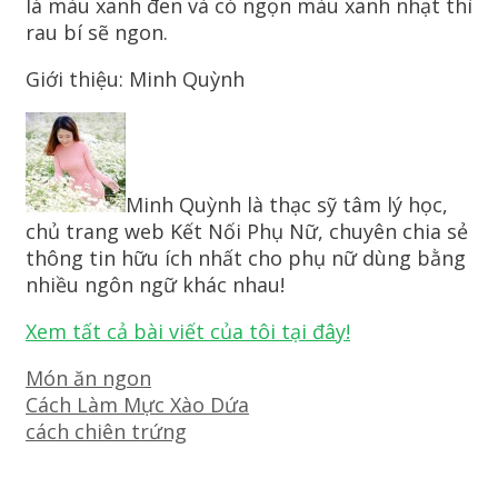
lá màu xanh đen và có ngọn màu xanh nhạt thì
rau bí sẽ ngon.
Giới thiệu: Minh Quỳnh
Minh Quỳnh là thạc sỹ tâm lý học,
chủ trang web Kết Nối Phụ Nữ, chuyên chia sẻ
thông tin hữu ích nhất cho phụ nữ dùng bằng
nhiều ngôn ngữ khác nhau!
Xem tất cả bài viết của tôi tại đây!
Danh
Món ăn ngon
mục
Điều
Cách Làm Mực Xào Dứa
hướng
cách chiên trứng
bài
viết