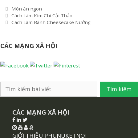
Danh
Món ăn ngon
Điều
mục
Cách Làm Kim Chi Cải Thảo
hướng
Cách Làm Bánh Cheesecake Nướng
bài
viết
CÁC MẠNG XÃ HỘI
Tìm
Tìm kiếm
kiếm
CÁC MẠNG XÃ HỘI
GIỚI THIỆU PHUNUKETNOI