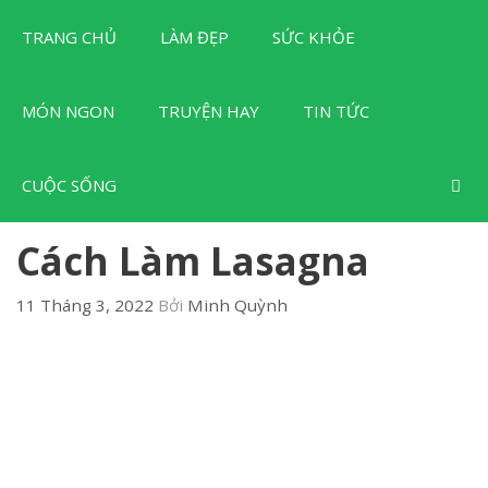
Chuyển
TRANG CHỦ
LÀM ĐẸP
SỨC KHỎE
đến
nội
dung
MÓN NGON
TRUYỆN HAY
TIN TỨC
CUỘC SỐNG
Cách Làm Lasagna
11 Tháng 3, 2022
Bởi
Minh Quỳnh