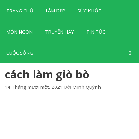
Chuyển
TRANG CHỦ
LÀM ĐẸP
SỨC KHỎE
đến
nội
dung
MÓN NGON
TRUYỆN HAY
TIN TỨC
CUỘC SỐNG
cách làm giò bò
14 Tháng mười một, 2021
Bởi
Minh Quỳnh