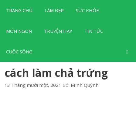
Chuyển
TRANG CHỦ
LÀM ĐẸP
SỨC KHỎE
đến
nội
dung
MÓN NGON
TRUYỆN HAY
TIN TỨC
CUỘC SỐNG
cách làm chả trứng
13 Tháng mười một, 2021
Bởi
Minh Quỳnh