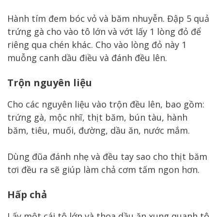
Hành tím đem bóc vỏ và băm nhuyễn. Đập 5 quả
trứng gà cho vào tô lớn và vớt lấy 1 lòng đỏ để
riêng qua chén khác. Cho vào lòng đỏ này 1
muỗng canh dầu điều và đánh đều lên.
Trộn nguyên liệu
Cho các nguyên liệu vào trộn đều lên, bao gồm:
trứng gà, mộc nhĩ, thịt băm, bún tàu, hành
băm, tiêu, muối, đường, dầu ăn, nước mắm.
Dùng đũa đánh nhẹ và đều tay sao cho thịt băm
tơi đều ra sẽ giúp làm chả cơm tấm ngon hơn.
Hấp chả
Lấy một cái tô lớn và thoa dầu ăn xung quanh tô