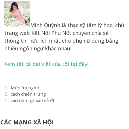
Minh Quỳnh là thạc sỹ tâm lý học, chủ
trang web Kết Nối Phụ Nữ, chuyên chia sẻ
thông tin hữu ích nhất cho phụ nữ dùng bằng
nhiều ngôn ngữ khác nhau!
Xem tất cả bài viết của tôi tại đây!
Danh
Món ăn ngon
Điều
mục
cách chiên trứng
hướng
cách làm gà xào sả ớt
bài
viết
CÁC MẠNG XÃ HỘI