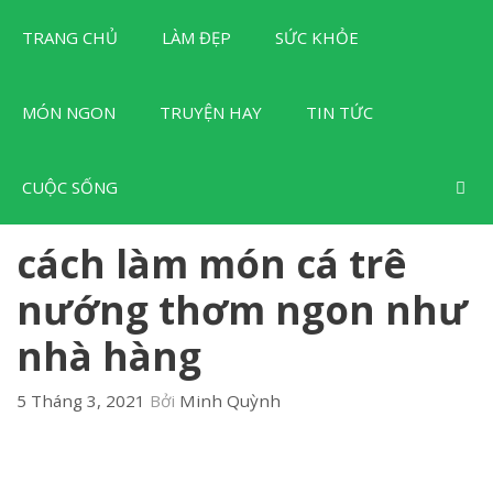
Chuyển
TRANG CHỦ
LÀM ĐẸP
SỨC KHỎE
đến
nội
dung
MÓN NGON
TRUYỆN HAY
TIN TỨC
CUỘC SỐNG
cách làm món cá trê
nướng thơm ngon như
nhà hàng
5 Tháng 3, 2021
Bởi
Minh Quỳnh