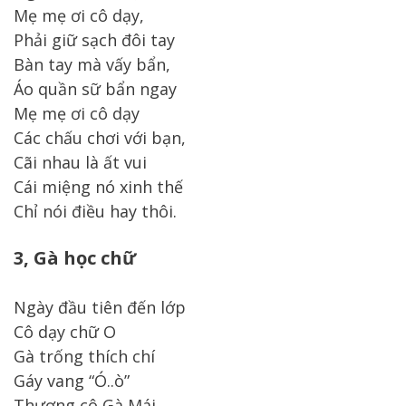
Mẹ mẹ ơi cô dạy,
Phải giữ sạch đôi tay
Bàn tay mà vấy bẩn,
Áo quần sữ bẩn ngay
Mẹ mẹ ơi cô dạy
Các chấu chơi với bạn,
Cãi nhau là ất vui
Cái miệng nó xinh thế
Chỉ nói điều hay thôi.
3, Gà học chữ
Ngày đầu tiên đến lớp
Cô dạy chữ O
Gà trống thích chí
Gáy vang “Ó..ò”
Thương cô Gà Mái