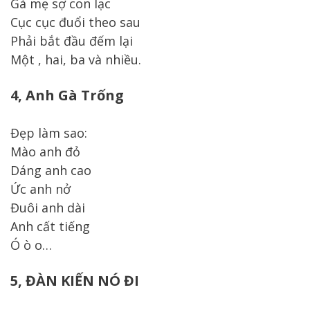
Gà mẹ sợ con lạc
Cục cục đuổi theo sau
Phải bắt đầu đếm lại
Một , hai, ba và nhiều.
4, Anh Gà Trống
Đẹp làm sao:
Mào anh đỏ
Dáng anh cao
Ức anh nở
Đuôi anh dài
Anh cất tiếng
Ó ò o…
5, ĐÀN KIẾN NÓ ĐI