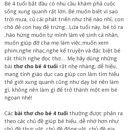
Bé 4 tuổi bắt đầu có nhu cầu khám phá cuộc
sống xung quanh rất lớn. Bé muốn biết vì sao
trời mưa, củ cái phát triển như thế nào nhỉ, con
chó đẻ con hay đẻ trứng…Lứa tuổi này, bé tỏ ra
,hào hứng muốn tự mình làm vệ sinh cá nhân,
muốn giúp đỡ cha mẹ làm việc,muốn xem
phim,nghe nhạc,nghe kể truyện và đặc biệt bé
rất thích nghe đọc thơ…. Mẹ hãy dùng những
bài
thơ cho bé 4 tuổi
rất nhẹ nhàng, dễ hiểu,
mang tính giáo dục cao giúp con làm tìm hiểu
thế giới xung quanh cũng như dạy bé nên làm
gì, không nên làm gì để trở thành một em bé
ngoan nhé!
Các
bài thơ cho bé 4 tuổi
thường được phân ra
theo các chủ đề giúp bé hiểu, dễ nhớ hơn như
chủ đề thực vật, chủ đề động vật, chủ đề gia