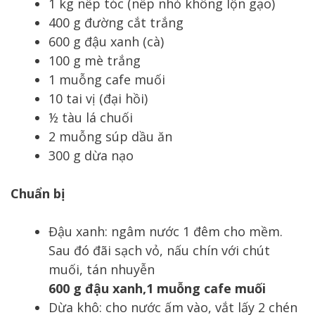
1 kg nếp tóc (nếp nhỏ không lộn gạo)
400 g đường cắt trắng
600 g đậu xanh (cà)
100 g mè trắng
1 muỗng cafe muối
10 tai vị (đại hồi)
½ tàu lá chuối
2 muỗng súp dầu ăn
300 g dừa nạo
Chuẩn bị
Đậu xanh: ngâm nước 1 đêm cho mềm.
Sau đó đãi sạch vỏ, nấu chín với chút
muối, tán nhuyễn
600 g đậu xanh,1 muỗng cafe muối
Dừa khô: cho nước ấm vào, vắt lấy 2 chén