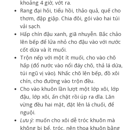
khoảng 4 giờ, vớt ra.
Rang đại hỏi, tiểu hồi, thảo quả, quế cho
thơm, đập giập. Chia đôi, gói vào hai túi
vải sạch.
Hấp chín đậu xanh, giã nhuyễn. Bắc chảo
lên bếp để lửa nhỏ cho đậu vào với nước
cốt dừa và ít muối.
Trộn nếp với một ít muối, cho vào chõ
hấp (đổ nước vào nổi đáy chõ, thả lá dứa,
túi ngũ vị vào). Nhấc chõ lên bếp, đồ xôi
chín, cho đường vào trộn đều.
Cho vào khuôn lần lượt một lớp xôi, lớp
đậu, lớp xôi, ấn chặt rồi úp ra dĩa. Lăn
vừng đều hai mặt, đặt lên lá chuối, để
nguội.
Lưu ý:
muốn cho xôi dễ tróc khuôn mà
không bị bể, tróc, nên thoa khuôn bằng