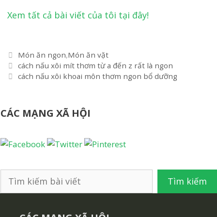
Xem tất cả bài viết của tôi tại đây!
Danh
Món ăn ngon
,
Món ăn vặt
Điều
mục
cách nấu xôi mít thơm từ a đến z rất là ngon
hướng
cách nấu xôi khoai môn thơm ngon bổ dưỡng
bài
viết
CÁC MẠNG XÃ HỘI
Tìm
Tìm kiếm
kiếm