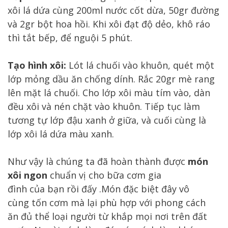
xôi lá dứa cùng 200ml nước cốt dừa, 50gr đường
và 2gr bột hoa hồi. Khi xôi đạt độ dẻo, khô ráo
thì tắt bếp, để nguội 5 phút.
Tạo hình xôi:
Lót lá chuối vào khuôn, quét một
lớp mỏng dầu ăn chống dính. Rắc 20gr mè rang
lên mặt lá chuối. Cho lớp xôi màu tím vào, dàn
đều xôi và nén chặt vào khuôn. Tiếp tục làm
tương tự lớp đậu xanh ở giữa, và cuối cùng là
lớp xôi lá dứa màu xanh.
Như vậy
là
chúng ta
đã
hoàn thành
được
món
xôi ngon
chuẩn vị cho bữa cơm gia
đình của bạn rồi đấy
.
Món đặc biệt đây vô
cùng tốn cơm mà lại phù hợp với phong cách
ăn đủ thể loại người từ khắp mọi nơi trên đất