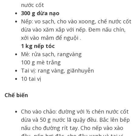
nước cốt
300 g dừa nạo
Nếp: vo sạch, cho vào xoong, chế nước cốt
dừa vào xăm xắp với nếp. Đem nấu chín,
xới vào mâm để nguội .
1 kg nếp tóc
Mè: rửa sạch, rangvàng
100 g mè trắng
Tai vị: rang vàng, giãnhuyễn
10 tai vị
Chế biến
Cho vào chảo: đường với ½ chén nước cốt
dừa và 50 g nước lã quậy đều. Bắc lên bếp
nấu cho đường rít tay. Cho nếp vào xào
đều, nếp hơi đặc, cho đậu xanh và tai vị