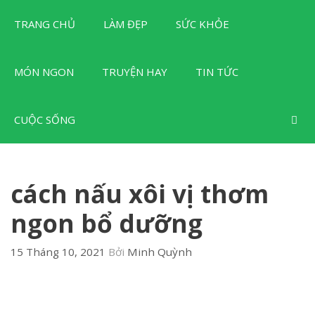
Chuyển
TRANG CHỦ
LÀM ĐẸP
SỨC KHỎE
đến
nội
dung
MÓN NGON
TRUYỆN HAY
TIN TỨC
CUỘC SỐNG
cách nấu xôi vị thơm
ngon bổ dưỡng
15 Tháng 10, 2021
Bởi
Minh Quỳnh