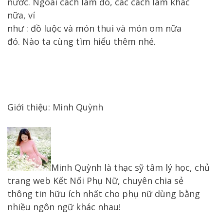
nước.
Ngoài
cách làm
đó
,
các
cách
làm
khác
nữa
,
ví
như
:
đồ
luộc
và
món
thui
và
món
om
nữa
đó.
Nào
ta
cùng
tìm hiểu
thêm
nhé.
Giới thiệu: Minh Quỳnh
Minh Quỳnh là thạc sỹ tâm lý học, chủ
trang web Kết Nối Phụ Nữ, chuyên chia sẻ
thông tin hữu ích nhất cho phụ nữ dùng bằng
nhiều ngôn ngữ khác nhau!