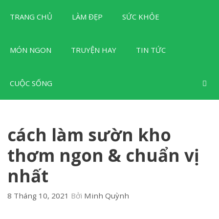
Chuyển
TRANG CHỦ
LÀM ĐẸP
SỨC KHỎE
đến
nội
dung
MÓN NGON
TRUYỆN HAY
TIN TỨC
CUỘC SỐNG
cách làm sườn kho
thơm ngon & chuẩn vị
nhất
8 Tháng 10, 2021
Bởi
Minh Quỳnh