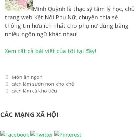
Minh Quỳnh là thạc sỹ tâm lý học, chủ
trang web Kết Nối Phụ Nữ, chuyên chia sẻ
thông tin hữu ích nhất cho phụ nữ dùng bằng
nhiều ngôn ngữ khác nhau!
Xem tất cả bài viết của tôi tại đây!
Danh
Món ăn ngon
Điều
mục
cách làm sườn non kho khế
hướng
cách làm cá kho tiêu
bài
viết
CÁC MẠNG XÃ HỘI