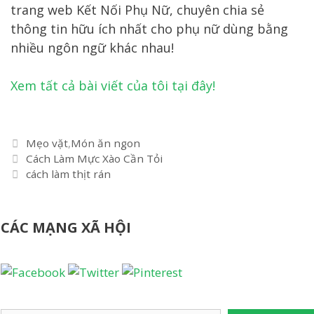
trang web Kết Nối Phụ Nữ, chuyên chia sẻ
thông tin hữu ích nhất cho phụ nữ dùng bằng
nhiều ngôn ngữ khác nhau!
Xem tất cả bài viết của tôi tại đây!
Danh
Mẹo vặt
,
Món ăn ngon
Điều
mục
Cách Làm Mực Xào Cần Tỏi
hướng
cách làm thịt rán
bài
viết
CÁC MẠNG XÃ HỘI