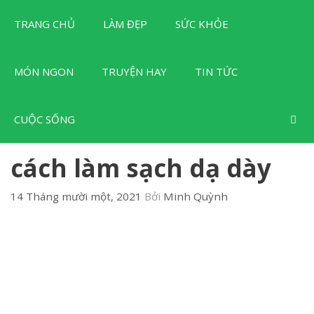
Chuyển
TRANG CHỦ
LÀM ĐẸP
SỨC KHỎE
đến
nội
dung
MÓN NGON
TRUYỆN HAY
TIN TỨC
CUỘC SỐNG
cách làm sạch dạ dày
14 Tháng mười một, 2021
Bởi
Minh Quỳnh