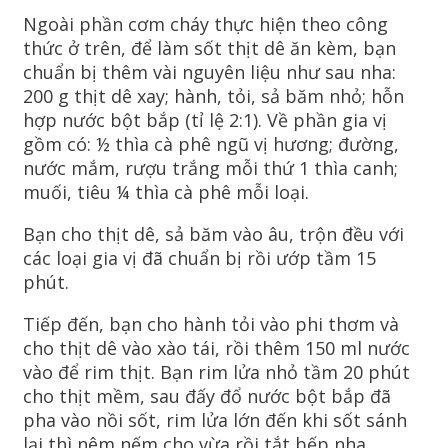
Ngoài phần cơm cháy thực hiện theo công
thức ở trên, để làm sốt thịt dê ăn kèm, bạn
chuẩn bị thêm vài nguyên liệu như sau nha:
200 g thịt dê xay; hành, tỏi, sả băm nhỏ; hỗn
hợp nước bột bắp (tỉ lệ 2:1). Về phần gia vị
gồm có: ½ thìa cà phê ngũ vị hương; đường,
nước mắm, rượu trắng mỗi thứ 1 thìa canh;
muối, tiêu ¼ thìa cà phê mỗi loại.
Bạn cho thịt dê, sả băm vào âu, trộn đều với
các loại gia vị đã chuẩn bị rồi ướp tầm 15
phút.
Tiếp đến, bạn cho hành tỏi vào phi thơm và
cho thịt dê vào xào tái, rồi thêm 150 ml nước
vào để rim thịt. Bạn rim lửa nhỏ tầm 20 phút
cho thịt mềm, sau đấy đổ nước bột bắp đã
pha vào nồi sốt, rim lửa lớn đến khi sốt sánh
lại thì nêm nếm cho vừa rồi tắt bếp nha.