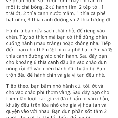
về phần nước sốt rưới cơm cháy thì cần có
một ít chà bông, 2 củ hành tím, 2 tép tỏi, 1
trái ớt, 2 thìa canh nước mắm, 1 thìa cà phê
hạt nêm, 3 thìa canh đường và 2 thìa tương ớt.
Hành lá bạn rửa sạch thái nhỏ, để riêng vào
chén. Tùy sở thích mà bạn có thể dùng phần
cuống hành (màu trắng) hoặc không nha. Tiếp
đến, bạn cho thêm ½ thìa cà phê hạt nêm và ½
thìa canh đường vào chén hành. Sau đấy bạn
cho khoảng 6 thìa canh dầu ăn vào chảo đun
nóng rồi đổ vào chén hành đã chuẩn bị. Bạn
trộn đều để hành chín và gia vị tan đều nhé.
Tiếp theo, bạn băm nhỏ hành củ, tỏi, ớt và
cho vào chảo phi thơm vàng. Sau đấy bạn cho
thêm lần lượt các gia vị đã chuẩn bị vào chảo,
khuấy đều trên lửa nhỏ cho gia vị hòa tan và
quyện vào với nhau. Bạn đun phần sốt tầm 2
phút cho sệt lại thì tắt bếp, để nguội.