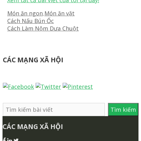
Xem tất cả bài viết của tôi tại đây!
Danh
Món ăn ngon
,
Món ăn vặt
mục
Điều
Cách Nấu Bún Ốc
hướng
Cách Làm Nộm Dưa Chuột
bài
viết
CÁC MẠNG XÃ HỘI
Tìm
Tìm kiếm
kiếm
CÁC MẠNG XÃ HỘI