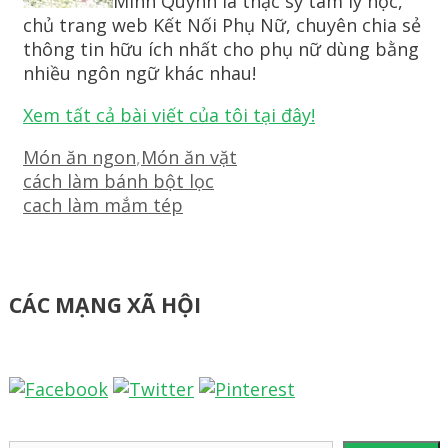
Minh Quỳnh là thạc sỹ tâm lý học,
chủ trang web Kết Nối Phụ Nữ, chuyên chia sẻ
thông tin hữu ích nhất cho phụ nữ dùng bằng
nhiều ngôn ngữ khác nhau!
Xem tất cả bài viết của tôi tại đây!
Danh
Món ăn ngon
,
Món ăn vặt
mục
Điều
cách làm bánh bột lọc
hướng
cach làm mắm tép
bài
viết
CÁC MẠNG XÃ HỘI