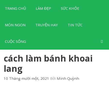
Chuyển
TRANG CHỦ
LÀM ĐẸP
SỨC KHỎE
đến
nội
dung
MÓN NGON
TRUYỆN HAY
TIN TỨC
CUỘC SỐNG
cách làm bánh khoai
lang
10 Tháng mười một, 2021
Bởi
Minh Quỳnh