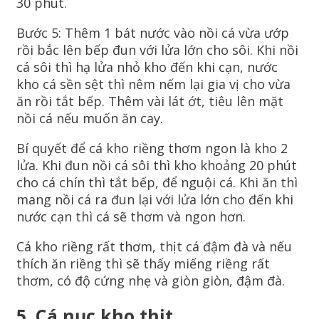
30 phút.
Bước 5: Thêm 1 bát nước vào nồi cá vừa ướp
rồi bắc lên bếp đun với lửa lớn cho sôi. Khi nồi
cá sôi thì hạ lửa nhỏ kho đến khi cạn, nước
kho cá sền sệt thì nêm nếm lại gia vị cho vừa
ăn rồi tắt bếp. Thêm vài lát ớt, tiêu lên mặt
nồi cá nếu muốn ăn cay.
Bí quyết để cá kho riềng thơm ngon là kho 2
lửa. Khi đun nồi cá sôi thì kho khoảng 20 phút
cho cá chín thì tắt bếp, để nguội cá. Khi ăn thì
mang nồi cá ra đun lại với lửa lớn cho đến khi
nước cạn thì cá sẽ thơm và ngon hơn.
Cá kho riềng rất thơm, thịt cá đậm đà và nếu
thích ăn riềng thì sẽ thấy miếng riềng rất
thơm, có độ cứng nhẹ và giòn giòn, đậm đà.
5. Cá nục kho thịt