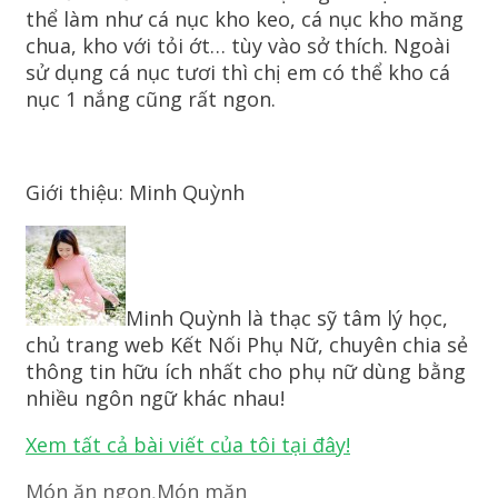
thể làm như cá nục kho keo, cá nục kho măng
chua, kho với tỏi ớt… tùy vào sở thích. Ngoài
sử dụng cá nục tươi thì chị em có thể kho cá
nục 1 nắng cũng rất ngon.
Giới thiệu: Minh Quỳnh
Minh Quỳnh là thạc sỹ tâm lý học,
chủ trang web Kết Nối Phụ Nữ, chuyên chia sẻ
thông tin hữu ích nhất cho phụ nữ dùng bằng
nhiều ngôn ngữ khác nhau!
Xem tất cả bài viết của tôi tại đây!
Danh
Món ăn ngon
,
Món mặn