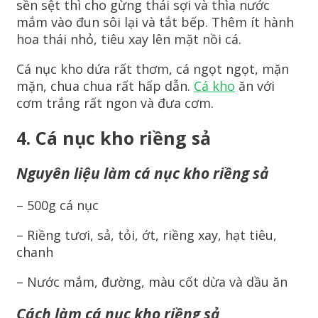
sền sệt thì cho gừng thái sợi và thìa nước
mắm vào đun sôi lại và tắt bếp. Thêm ít hành
hoa thái nhỏ, tiêu xay lên mặt nồi cá.
Cá nục kho dứa rất thơm, cá ngọt ngọt, mặn
mặn, chua chua rất hấp dẫn.
Cá kho
ăn với
cơm trắng rất ngon và đưa cơm.
4. Cá nục kho riềng sả
Nguyên liệu làm cá nục kho riềng sả
– 500g cá nục
– Riềng tươi, sả, tỏi, ớt, riềng xay, hạt tiêu,
chanh
– Nước mắm, đường, màu cốt dừa và dầu ăn
Cách làm cá nục kho riềng sả