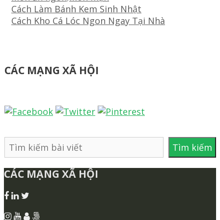
mục
Điều
Cách Làm Bánh Kem Sinh Nhật
hướng
Cách Kho Cá Lóc Ngon Ngay Tại Nhà
bài
viết
CÁC MẠNG XÃ HỘI
Tìm
Tìm kiếm
kiếm
CÁC MẠNG XÃ HỘI