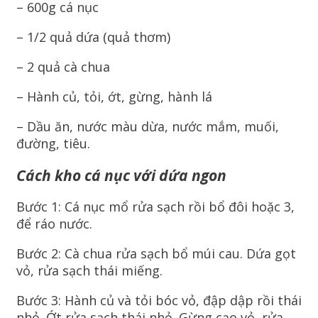
– 600g cá nục
– 1/2 quả dứa (quả thơm)
– 2 quả cà chua
– Hành củ, tỏi, ớt, gừng, hành lá
– Dầu ăn, nước màu dừa, nước mắm, muối,
đường, tiêu.
Cách kho cá nục với dứa ngon
Bước 1: Cá nục mổ rửa sạch rồi bổ đôi hoặc 3,
để ráo nước.
Bước 2: Cà chua rửa sạch bổ múi cau. Dứa gọt
vỏ, rửa sạch thái miếng.
Bước 3: Hành củ và tỏi bóc vỏ, đập dập rồi thái
nhỏ. Ớt rửa sạch thái nhỏ. Gừng cạo vỏ, rửa